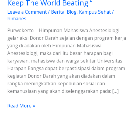
Keep The World Beating “
Himanes
Leave a Comment
/
Berita
,
Blog
,
Kampus Sehat
/
“
himanes
Give
Blood
Purwokerto – Himpunan Mahasiswa Anestesiologi
And
gelar aksi Donor Darah sejalan dengan program kerja
Keep
yang di adakan oleh Himpunan Mahasiswa
The
Anestesiologi, maka dari itu besar harapan bagi
World
karyawan, mahasiswa dan warga sekitar Universitas
Beating
Harapan Bangsa dapat berpastisipasi dalam program
“
kegiatan Donor Darah yang akan diadakan dalam
rangka meningkatkan kepedulian sosial dan
kemanusiaan yang akan diselenggarakan pada: […]
Read More »