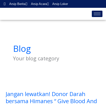
Skip
Arsip Berita
Arsip Acara
Arsip Loker
to
content
Blog
Your blog category
Jangan
lewatkan!
Jangan lewatkan! Donor Darah
Donor
Darah
bersama Himanes “ Give Blood And
bersama