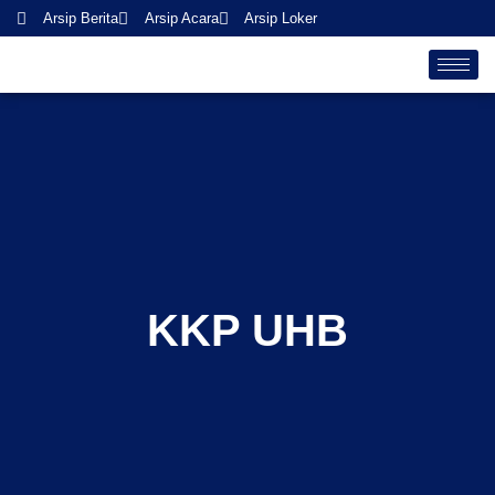
Skip
Arsip Berita
Arsip Acara
Arsip Loker
to
content
KKP UHB