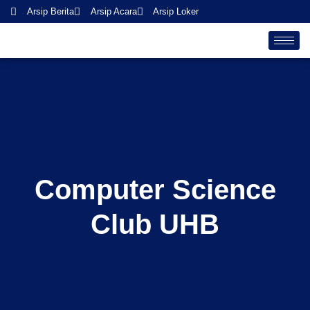
Skip
Arsip Berita
Arsip Acara
Arsip Loker
to
content
Computer Science
Club UHB