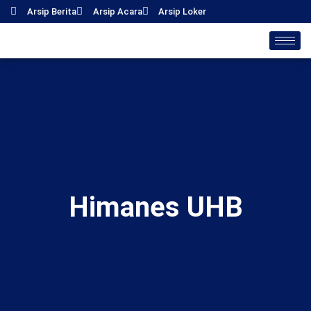
Skip
Arsip Berita
Arsip Acara
Arsip Loker
to
content
Himanes UHB