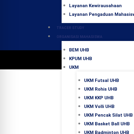
Layanan Kewirausahaan
Layanan Pengaduan Mahasis
TRACER STUDY
ORGANISASI MAHASISWA
BEM UHB
KPUM UHB
Copyri
UKM
UKM Futsal UHB
UKM Rohis UHB
UKM KKP UHB
UKM Volli UHB
UKM Pencak Silat UHB
UKM Basket Ball UHB
UKM Badminton UHB