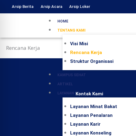
Skip
Arsip Berita
Arsip Acara
Arsip Loker
to
content
HOME
TENTANG KAMI
Visi Misi
Rencana Kerja
Rencana Kerja
Struktur Organisasi
KAMPUS SEHAT
ARTIKEL
LAYANAN
Kontak Kami
Layanan Minat Bakat
(0281) 6843493 / Fax:
Layanan Penalaran
6843494
Layanan Karir
info@uhb.ac.id
Layanan Konseling