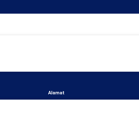
Alamat
Universitas Harapan Bangsa
 (0281)
Jl. Raden Patah No. 100, Ledug
Kecamatan Kembaran
Kabupaten Banyumas