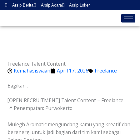
Skip
Arsip Berita
Arsip Acara
Arsip Loker
to
content
Freelance Talent Content
Kemahasiswaan
April 17, 2026
Freelance
Bagikan :
[OPEN RECRUITMENT] Talent Content – Freelance
📍 Penempatan: Purwokerto
Mulegh Aromatic mengundang kamu yang kreatif dan
berenergi untuk jadi bagian dari tim kami sebagai