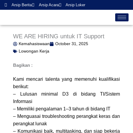
Skip
Arsip Berita
Arsip Acara
Arsip Loker
to
content
WE ARE HIRING untuk IT Support
Kemahasiswaan
October 31, 2025
Lowongan Kerja
Bagikan :
Kami mencari talenta yang memenuhi kualifikasi
berikut:
– Lulusan minimal D3 di bidang TI/Sistem
Informasi
– Memiliki pengalaman 1–3 tahun di bidang IT
– Menguasai troubleshooting perangkat keras dan
perangkat lunak
– Komunikasi baik, multitasking, dan siap bekerja